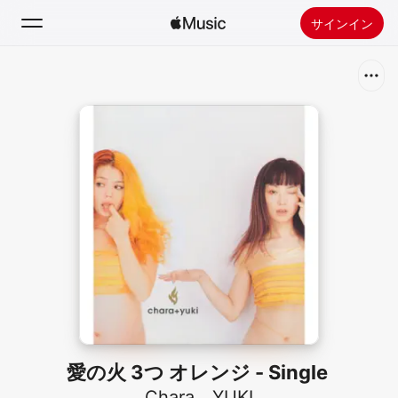
サインイン
検索
ホーム
新着おすすめ
Apple Musicをインストール
ラジオ
愛の火 3つ オレンジ - Single
Chara
、
YUKI