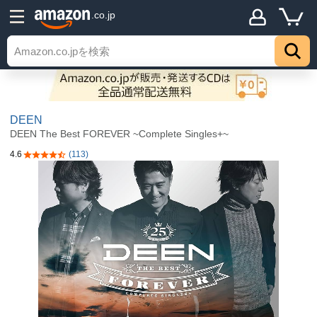
.co.jp
DEEN
DEEN The Best FOREVER ~Complete Singles+~
4.6
(113)
5つ星のうち4.6