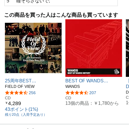
初回仕様のみに、日本武道館公演特典引換券封入
5
瞳そらさないで;
※初回仕様の在庫がなくなり次第、通常仕様に切り替
この商品を買った人はこんな商品も買っています
わります。
25周年BEST
BEST OF WANDS
【
ALBUM『FIELD OF VIEW
FIELD OF VIEW
HISTORY
WANDS
D
25th Anniversary Extra
B
D
5つ星のうち4.7
256
5つ星のうち4.4
207
C
Rare Best 2020』
CD
CD
産
4,289
13個の商品：
￥1,780
から
￥
43ポイント(1%)
残り20点（入荷予定あり）