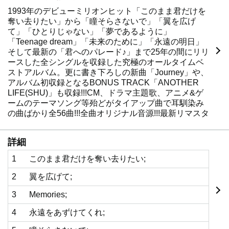
1993年のデビューミリオンヒット「このまま君だけを
奪い去りたい」から「瞳そらさないで」「翼を広げ
て」「ひとりじゃない」「夢であるように」
「Teenage dream」「未来のために」「永遠の明日」
そして最新の「君へのパレード♪」まで25年の間にリリ
ースした全シングルを収録した究極のオールタイムベ
ストアルバム。更に書き下ろしの新曲「Journey」や、
アルバム初収録となるBONUS TRACK「ANOTHER
LIFE(SHU)」も収録!!!CM、ドラマ主題歌、アニメ&ゲ
ームのテーマソング等殆どがタイアップ曲で耳馴染み
の曲ばかり全56曲!!!全曲オリジナル音源!!!最新リマスタ
リング!!!DEEN25年の全てを詰め込んだ完全永遠保存
盤!!!
詳細
初回限定盤にはPREMIUM DISCとして、DEEN楽曲の
豪華作家陣によるセルフカヴァー楽曲を収録!!!
1
このまま君だけを奪い去りたい;
【ZARD/瞳そらさないで、翼を広げて、Teenage
dream】【織田哲郎/このまま君だけを奪い去りたい、
2
翼を広げて;
翼を広げて】【WANDS/このまま君だけを奪い去りた
3
Memories;
い】【小松未歩/君がいない夏】【栗林誠一郎/永遠をあ
ずけてくれ】他全11曲収録!!!
4
永遠をあずけてくれ;
4CD