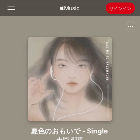
サインイン
検索
ホーム
新着おすすめ
Apple Musicをインストール
ラジオ
夏色のおもいで - Single
吉岡 聖恵